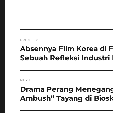
Navigasi
PREVIOUS
pos
Absennya Film Korea di F
Previous
post:
Sebuah Refleksi Industri
NEXT
Drama Perang Menegangk
Next
post:
Ambush” Tayang di Biosk