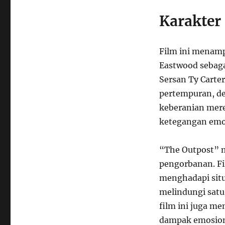
Karakter
Film ini menamp
Eastwood sebaga
Sersan Ty Carte
pertempuran, d
keberanian mere
ketegangan emosi
“The Outpost” m
pengorbanan. Fi
menghadapi situ
melindungi satu
film ini juga m
dampak emosiona