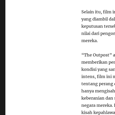
Selain itu, film
yang diambil da
keputusan ters
nilai dari peng
mereka.
“The Outpost” a
memberikan pen
kondisi yang sa
intens, film in
tentang perang 
hanya mengisahk
keberanian dan 
negara mereka. 
kisah kepahlawa