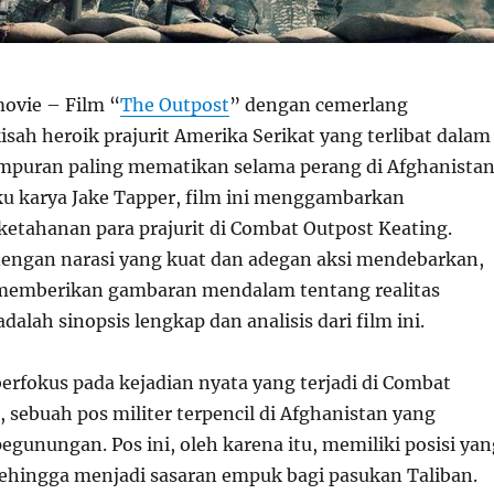
movie – Film “
The Outpost
” dengan cemerlang
sah heroik prajurit Amerika Serikat yang terlibat dalam
empuran paling mematikan selama perang di Afghanistan
u karya Jake Tapper, film ini menggambarkan
ketahanan para prajurit di Combat Outpost Keating.
dengan narasi yang kuat dan adegan aksi mendebarkan,
memberikan gambaran mendalam tentang realitas
dalah sinopsis lengkap dan analisis dari film ini.
erfokus pada kejadian nyata yang terjadi di Combat
 sebuah pos militer terpencil di Afghanistan yang
 pegunungan. Pos ini, oleh karena itu, memiliki posisi ya
sehingga menjadi sasaran empuk bagi pasukan Taliban.