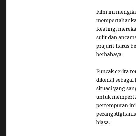
Film ini mengik
mempertahankan
Keating, merek
sulit dan ancam
prajurit harus 
berbahaya.
Puncak cerita te
dikenal sebagai
situasi yang sa
untuk mempertah
pertempuran ini
perang Afghanis
biasa.