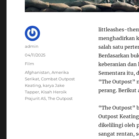
littleashes-the
menghadirkan ki
Author
admin
salah satu pert
Posted
04/11/2025
Berdasarkan buk
on
Categories
Film
keberanian dan 
Tags
Afghanistan
,
Amerika
Sementara itu, 
Serikat
,
Combat Outpost
“The Outpost” 
Keating
,
karya Jake
perang. Berikut a
Tapper
,
Kisah Heroik
Prajurit AS
,
The Outpost
“The Outpost” b
Outpost Keating,
dikelilingi oleh
sangat rentan, 