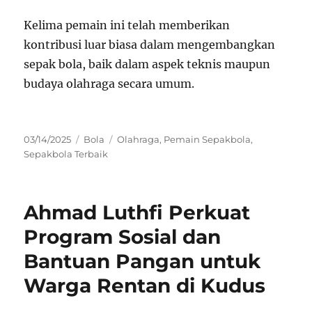
Kelima pemain ini telah memberikan
kontribusi luar biasa dalam mengembangkan
sepak bola, baik dalam aspek teknis maupun
budaya olahraga secara umum.
Posted
Categories
Tags
03/14/2025
Bola
Olahraga
,
Pemain Sepakbola
,
on
Sepakbola Terbaik
Ahmad Luthfi Perkuat
Program Sosial dan
Bantuan Pangan untuk
Warga Rentan di Kudus