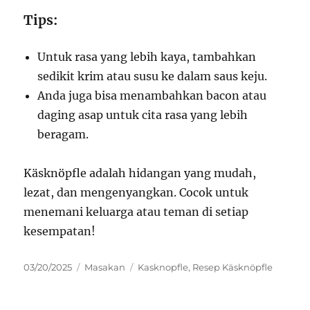
Tips:
Untuk rasa yang lebih kaya, tambahkan
sedikit krim atau susu ke dalam saus keju.
Anda juga bisa menambahkan bacon atau
daging asap untuk cita rasa yang lebih
beragam.
Käsknöpfle adalah hidangan yang mudah,
lezat, dan mengenyangkan. Cocok untuk
menemani keluarga atau teman di setiap
kesempatan!
Posted
Categories
Tags
03/20/2025
Masakan
Kasknopfle
,
Resep Käsknöpfle
on