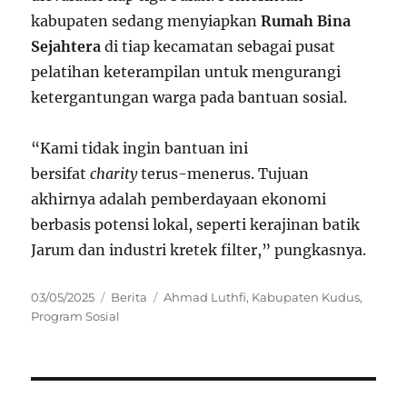
kabupaten sedang menyiapkan
Rumah Bina
Sejahtera
di tiap kecamatan sebagai pusat
pelatihan keterampilan untuk mengurangi
ketergantungan warga pada bantuan sosial.
“Kami tidak ingin bantuan ini
bersifat
charity
terus-menerus. Tujuan
akhirnya adalah pemberdayaan ekonomi
berbasis potensi lokal, seperti kerajinan batik
Jarum dan industri kretek filter,” pungkasnya.
Posted
Categories
Tags
03/05/2025
Berita
Ahmad Luthfi
,
Kabupaten Kudus
,
on
Program Sosial