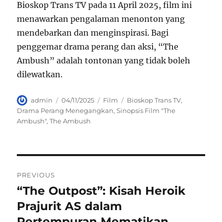
Bioskop Trans TV pada 11 April 2025, film ini
menawarkan pengalaman menonton yang
mendebarkan dan menginspirasi. Bagi
penggemar drama perang dan aksi, “The
Ambush” adalah tontonan yang tidak boleh
dilewatkan.
Author
Posted
Categories
Tags
admin
04/11/2025
Film
Bioskop Trans TV
,
on
Drama Perang Menegangkan
,
Sinopsis Film "The
Ambush"
,
The Ambush
Navigasi
PREVIOUS
pos
“The Outpost”: Kisah Heroik
Previous
post:
Prajurit AS dalam
Pertempuran Mematikan