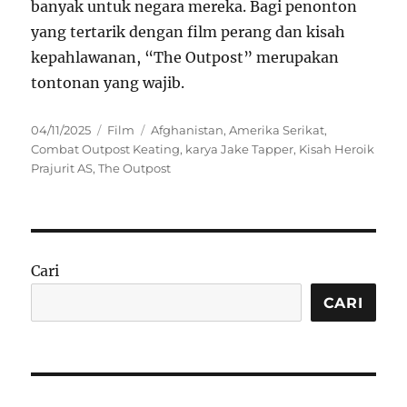
banyak untuk negara mereka. Bagi penonton
yang tertarik dengan film perang dan kisah
kepahlawanan, “The Outpost” merupakan
tontonan yang wajib.
Posted
Categories
Tags
04/11/2025
Film
Afghanistan
,
Amerika Serikat
,
on
Combat Outpost Keating
,
karya Jake Tapper
,
Kisah Heroik
Prajurit AS
,
The Outpost
Cari
CARI