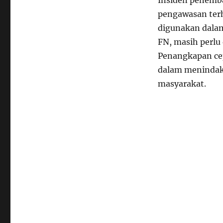
Insiden penemb
pengawasan terha
digunakan dalam
FN, masih perlu 
Penangkapan ce
dalam menindak 
masyarakat.