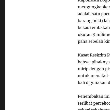
Kapolresta Bogo
mengungkapkan 
adalah satu pucu
barang bukti la
bekas tembakan,
ukuran 9 milimet
paha sebelah kir
Kasat Reskrim P
bahwa pihaknya 
mirip dengan pi
untuk menakut-
kali digunakan d
Penembakan ini 
terlibat percek