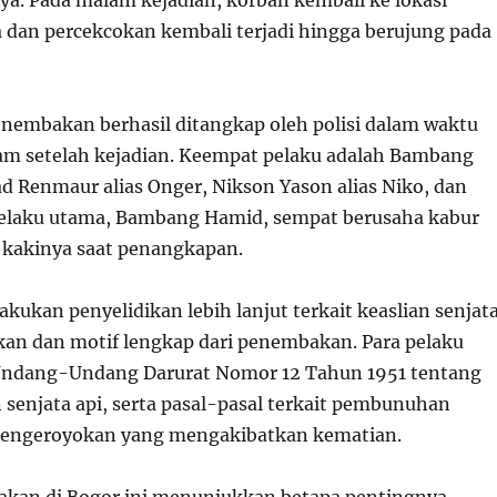
ya. Pada malam kejadian, korban kembali ke lokasi
a dan percekcokan kembali terjadi hingga berujung pada
nembakan berhasil ditangkap oleh polisi dalam waktu
jam setelah kejadian. Keempat pelaku adalah Bambang
Renmaur alias Onger, Nikson Yason alias Niko, dan
Pelaku utama, Bambang Hamid, sempat berusaha kabur
 kakinya saat penangkapan.
akukan penyelidikan lebih lanjut terkait keaslian senjat
kan dan motif lengkap dari penembakan. Para pelaku
 Undang-Undang Darurat Nomor 12 Tahun 1951 tentang
senjata api, serta pasal-pasal terkait pembunuhan
pengeroyokan yang mengakibatkan kematian.