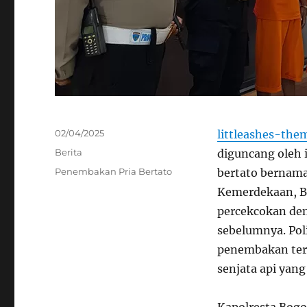
Posted
02/04/2025
littleashes-the
on
Categories
Berita
diguncang oleh
Tags
Penembakan Pria Bertato
bertato bernama 
Kemerdekaan, Bog
percekcokan den
sebelumnya. Pol
penembakan ters
senjata api yan