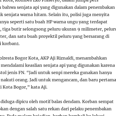
r Kota, Kombes Eko Prasetyo, dalam jumpa pers
bahwa senjata api yang digunakan dalam penembakan
k senjata warna hitam. Selain itu, polisi juga menyita
innya seperti satu buah HP warna ungu yang terdapat
 tiga butir selongsong peluru ukuran 9 milimeter, pelur
er, dan satu buah proyektil peluru yang bersarang di
i korban
1
.
olresta Bogor Kota, AKP Aji Riznaldi, menambahkan
mendalami keaslian senjata api yang digunakan karena
stol jenis FN. “Jadi untuk senpi mereka gunakan hanya
nakuti orang. Jadi untuk mengancam, dan baru pertam
i Kota Bogor,” kata Aji.
diduga dipicu oleh motif balas dendam. Korban sempat
cokan dengan salah satu rekan dari pelaku penembakan