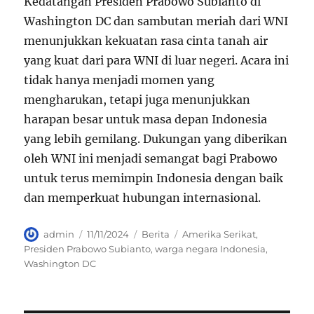
Kedatangan Presiden Prabowo Subianto di
Washington DC dan sambutan meriah dari WNI
menunjukkan kekuatan rasa cinta tanah air
yang kuat dari para WNI di luar negeri. Acara ini
tidak hanya menjadi momen yang
mengharukan, tetapi juga menunjukkan
harapan besar untuk masa depan Indonesia
yang lebih gemilang. Dukungan yang diberikan
oleh WNI ini menjadi semangat bagi Prabowo
untuk terus memimpin Indonesia dengan baik
dan memperkuat hubungan internasional.
Author
Posted
Categories
Tags
admin
11/11/2024
Berita
Amerika Serikat
,
on
Presiden Prabowo Subianto
,
warga negara Indonesia
,
Washington DC