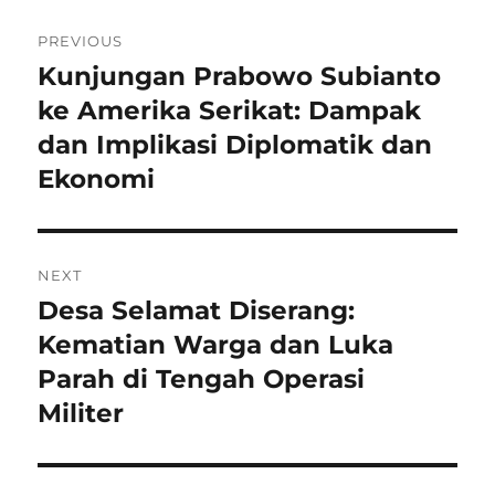
Navigasi
PREVIOUS
pos
Kunjungan Prabowo Subianto
Previous
post:
ke Amerika Serikat: Dampak
dan Implikasi Diplomatik dan
Ekonomi
NEXT
Desa Selamat Diserang:
Next
post:
Kematian Warga dan Luka
Parah di Tengah Operasi
Militer