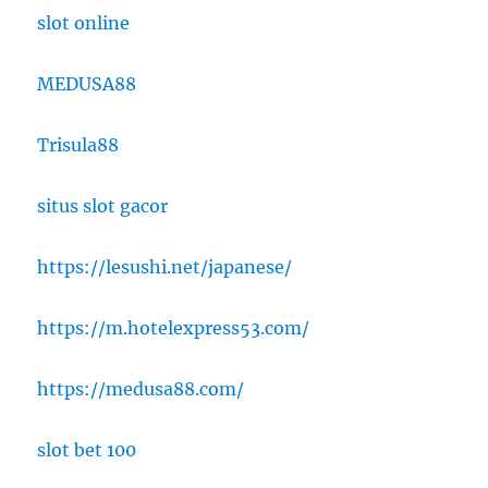
slot online
MEDUSA88
Trisula88
situs slot gacor
https://lesushi.net/japanese/
https://m.hotelexpress53.com/
https://medusa88.com/
slot bet 100