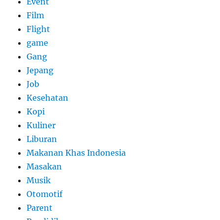
Event
Film
Flight
game
Gang
Jepang
Job
Kesehatan
Kopi
Kuliner
Liburan
Makanan Khas Indonesia
Masakan
Musik
Otomotif
Parent