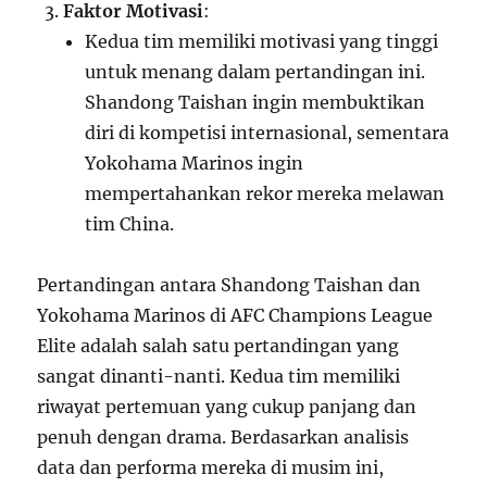
Faktor Motivasi
:
Kedua tim memiliki motivasi yang tinggi
untuk menang dalam pertandingan ini.
Shandong Taishan ingin membuktikan
diri di kompetisi internasional, sementara
Yokohama Marinos ingin
mempertahankan rekor mereka melawan
tim China.
Pertandingan antara Shandong Taishan dan
Yokohama Marinos di AFC Champions League
Elite adalah salah satu pertandingan yang
sangat dinanti-nanti. Kedua tim memiliki
riwayat pertemuan yang cukup panjang dan
penuh dengan drama. Berdasarkan analisis
data dan performa mereka di musim ini,