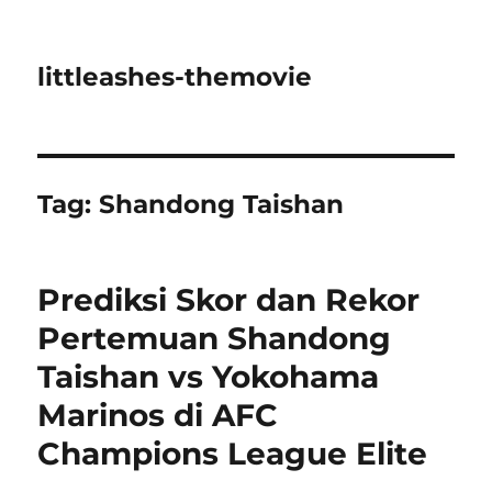
littleashes-themovie
Tag:
Shandong Taishan
Prediksi Skor dan Rekor
Pertemuan Shandong
Taishan vs Yokohama
Marinos di AFC
Champions League Elite