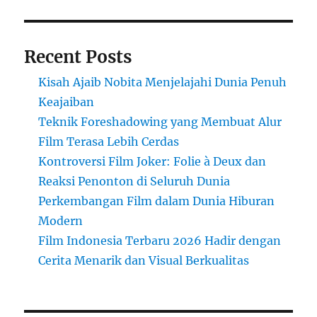
Recent Posts
Kisah Ajaib Nobita Menjelajahi Dunia Penuh
Keajaiban
Teknik Foreshadowing yang Membuat Alur
Film Terasa Lebih Cerdas
Kontroversi Film Joker: Folie à Deux dan
Reaksi Penonton di Seluruh Dunia
Perkembangan Film dalam Dunia Hiburan
Modern
Film Indonesia Terbaru 2026 Hadir dengan
Cerita Menarik dan Visual Berkualitas