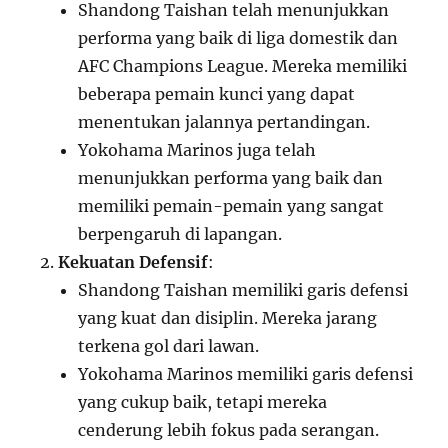
Shandong Taishan telah menunjukkan
performa yang baik di liga domestik dan
AFC Champions League. Mereka memiliki
beberapa pemain kunci yang dapat
menentukan jalannya pertandingan.
Yokohama Marinos juga telah
menunjukkan performa yang baik dan
memiliki pemain-pemain yang sangat
berpengaruh di lapangan.
Kekuatan Defensif
:
Shandong Taishan memiliki garis defensi
yang kuat dan disiplin. Mereka jarang
terkena gol dari lawan.
Yokohama Marinos memiliki garis defensi
yang cukup baik, tetapi mereka
cenderung lebih fokus pada serangan.