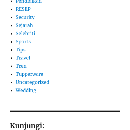
Pendidikan
RESEP
Security
Sejarah
Selebriti
Sports
Tips
Travel
Tren
Tupperware
Uncategorized
Wedding
Kunjungi: