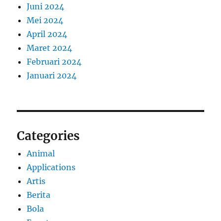
Juni 2024
Mei 2024
April 2024
Maret 2024
Februari 2024
Januari 2024
Categories
Animal
Applications
Artis
Berita
Bola