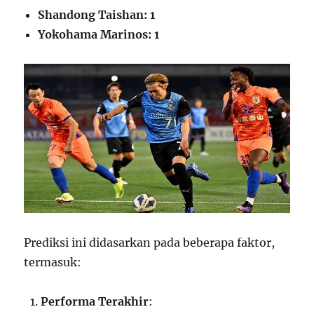
Shandong Taishan: 1
Yokohama Marinos: 1
Prediksi ini didasarkan pada beberapa faktor,
termasuk:
Performa Terakhir
: