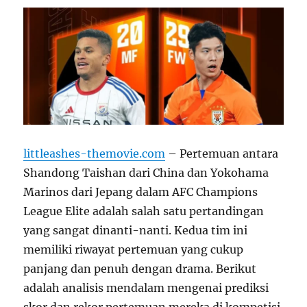
littleashes-themovie.com
– Pertemuan antara
Shandong Taishan dari China dan Yokohama
Marinos dari Jepang dalam AFC Champions
League Elite adalah salah satu pertandingan
yang sangat dinanti-nanti. Kedua tim ini
memiliki riwayat pertemuan yang cukup
panjang dan penuh dengan drama. Berikut
adalah analisis mendalam mengenai prediksi
skor dan rekor pertemuan mereka di kompetisi