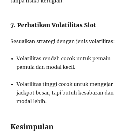
tanpa risiko kerugian.
7. Perhatikan Volatilitas Slot
Sesuaikan strategi dengan jenis volatilitas:
Volatilitas rendah cocok untuk pemain
pemula dan modal kecil.
Volatilitas tinggi cocok untuk mengejar
jackpot besar, tapi butuh kesabaran dan
modal lebih.
Kesimpulan