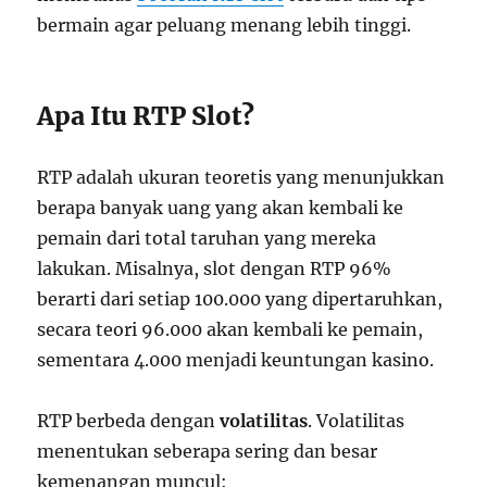
bermain agar peluang menang lebih tinggi.
Apa Itu RTP Slot?
RTP adalah ukuran teoretis yang menunjukkan
berapa banyak uang yang akan kembali ke
pemain dari total taruhan yang mereka
lakukan. Misalnya, slot dengan RTP 96%
berarti dari setiap 100.000 yang dipertaruhkan,
secara teori 96.000 akan kembali ke pemain,
sementara 4.000 menjadi keuntungan kasino.
RTP berbeda dengan
volatilitas
. Volatilitas
menentukan seberapa sering dan besar
kemenangan muncul: