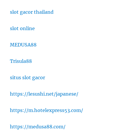
slot gacor thailand
slot online
MEDUSA88
Trisula88
situs slot gacor
https://lesushi.net/japanese/
https://m.hotelexpress53.com/
https://medusa88.com/