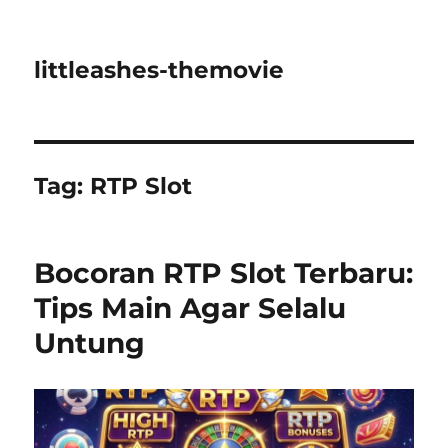
littleashes-themovie
Tag:
RTP Slot
Bocoran RTP Slot Terbaru:
Tips Main Agar Selalu
Untung