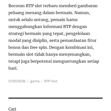
Bocoran RTP slot terbaru memberi gambaran
peluang menang dalam bermain. Namun,
untuk selalu untung, pemain harus
menggabungkan informasi RTP dengan
strategi bermain yang tepat, pengelolaan
modal yang disiplin, serta pemanfaatan fitur
bonus dan free spin. Dengan kombinasi ini,
bermain slot tidak hanya menyenangkan,
tetapi juga berpotensi menguntungkan setiap
hari.
Posted
Categories
Tags
01/20/2026
game
RTP Slot
on
Cari