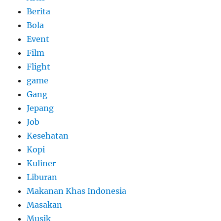
Berita
Bola
Event
Film
Flight
game
Gang
Jepang
Job
Kesehatan
Kopi
Kuliner
Liburan
Makanan Khas Indonesia
Masakan
Musik