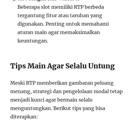
Beberapa slot memiliki RTP berbeda
tergantung fitur atau taruhan yang
digunakan. Penting untuk memahami
aturan main agar memaksimalkan
keuntungan.
Tips Main Agar Selalu Untung
Meski RTP memberikan gambaran peluang
menang, strategi dan pengelolaan modal tetap
menjadi kunci agar bermain selalu
menguntungkan. Berikut tips yang bisa
diterapkan: