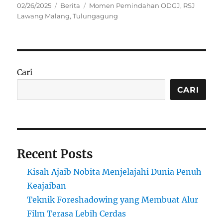
Posted
Categories
Tags
02/26/2025
Berita
Momen Pemindahan ODGJ
,
RSJ
on
Lawang Malang
,
Tulungagung
Cari
CARI
Recent Posts
Kisah Ajaib Nobita Menjelajahi Dunia Penuh
Keajaiban
Teknik Foreshadowing yang Membuat Alur
Film Terasa Lebih Cerdas