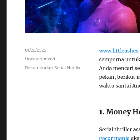
Posted
01/28/2025
www.littleashe
on
Categories
Uncategorized
sempurna untuk 
Tags
Rekomendasi Serial Netflix
Anda mencari ser
pekan, berikut 
waktu santai An
1.
Money Hei
Serial thriller 
gacor mania
aksi