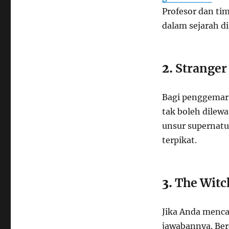
Profesor dan t
dalam sejarah di
2.
Stranger
Bagi penggemar 
tak boleh dilew
unsur supernat
terpikat.
3.
The Witc
Jika Anda mencar
jawabannya. Ber