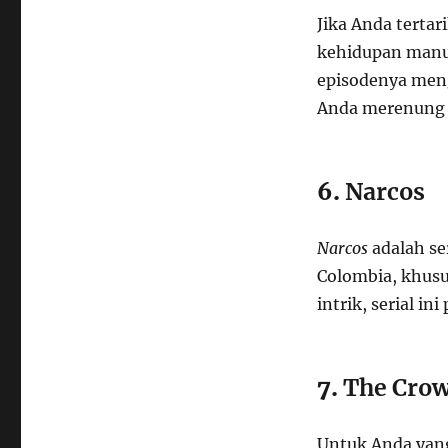
Jika Anda terta
kehidupan manu
episodenya meng
Anda merenung 
6.
Narcos
Narcos
adalah se
Colombia, khusu
intrik, serial i
7.
The Cro
Untuk Anda yang