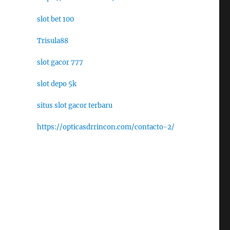
slot bet 100
Trisula88
slot gacor 777
slot depo 5k
situs slot gacor terbaru
https://opticasdrrincon.com/contacto-2/