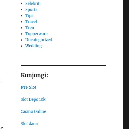
Selebriti
Sports
Tips
Travel
Tren
Tupperware
Uncategorized
Wedding
Kunjungi:
h
RTP Slot
Slot Depo 10k
Casino Online
Slot dana
he