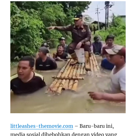
littleashes-themovie.com
– Baru-baru ini,
media sosial dihebohkan dengan video yang