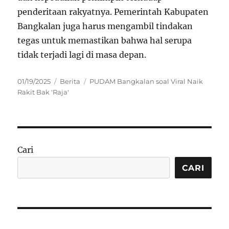
penderitaan rakyatnya. Pemerintah Kabupaten
Bangkalan juga harus mengambil tindakan
tegas untuk memastikan bahwa hal serupa
tidak terjadi lagi di masa depan.
Posted
Categories
Tags
01/19/2025
Berita
PUDAM Bangkalan soal Viral Naik
on
Rakit Bak 'Raja'
Cari
CARI