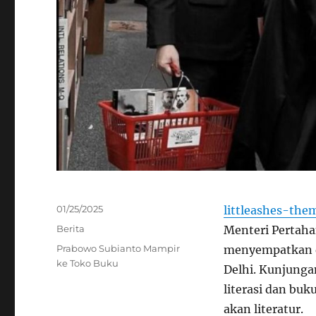
Posted
01/25/2025
littleashes-the
on
Categories
Berita
Menteri Pertaha
Tags
Prabowo Subianto Mampir
menyempatkan d
ke Toko Buku
Delhi. Kunjunga
literasi dan bu
akan literatur.