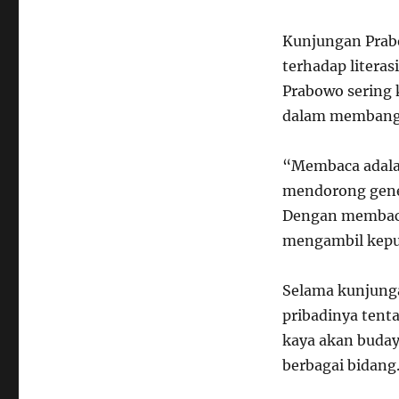
Kunjungan Prab
terhadap litera
Prabowo sering 
dalam membangu
“Membaca adala
mendorong gene
Dengan membaca
mengambil keput
Selama kunjunga
pribadinya tent
kaya akan buday
berbagai bidang