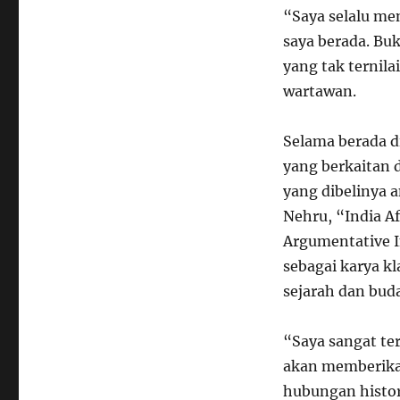
“Saya selalu me
saya berada. Bu
yang tak ternil
wartawan.
Selama berada d
yang berkaitan d
yang dibelinya a
Nehru, “India A
Argumentative I
sebagai karya 
sejarah dan buda
“Saya sangat te
akan memberikan
hubungan histo