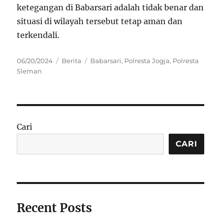
ketegangan di Babarsari adalah tidak benar dan
situasi di wilayah tersebut tetap aman dan
terkendali.
Posted
Categories
Tags
06/20/2024
Berita
Babarsari
,
Polresta Jogja
,
Polresta
on
Sleman
Cari
CARI
Recent Posts