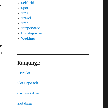
Selebriti
k
Sports
n
Tips
Travel
Tren
Tupperware
i
Uncategorized
Wedding
r
a
Kunjungi:
RTP Slot
Slot Depo 10k
Casino Online
Slot dana