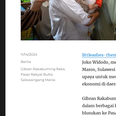
Posted
11/14/2024
littleashes-the
on
Categories
Berita
Joko Widodo, me
Tags
Gibran Rakabuming Raka
,
Maros, Sulawesi 
Pasar Rakyat Butta
upaya untuk me
Salewangang Maros
ekonomi di daer
Gibran Rakabumi
dalam berbagai 
blusukan ke Pas