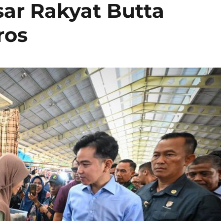
sar Rakyat Butta
ros