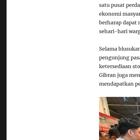
satu pusat perd
ekonomi masyar
berharap dapat
sehari-hari war
Selama blusukan
pengunjung pasa
ketersediaan st
Gibran juga mem
mendapatkan pe