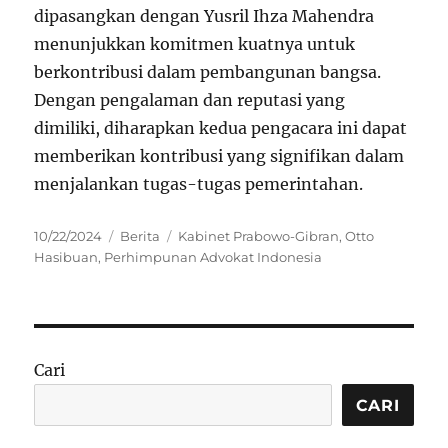
dipasangkan dengan Yusril Ihza Mahendra
menunjukkan komitmen kuatnya untuk
berkontribusi dalam pembangunan bangsa.
Dengan pengalaman dan reputasi yang
dimiliki, diharapkan kedua pengacara ini dapat
memberikan kontribusi yang signifikan dalam
menjalankan tugas-tugas pemerintahan.
Posted
Categories
Tags
10/22/2024
Berita
Kabinet Prabowo-Gibran
,
Otto
on
Hasibuan
,
Perhimpunan Advokat Indonesia
Cari
CARI