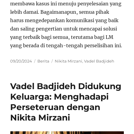
membawa kasus ini menuju penyelesaian yang
lebih damai. Bagaimanapun, semua pihak
harus mengedepankan komunikasi yang baik
dan saling pengertian untuk mencapai solusi
yang terbaik bagi semua, terutama bagi LM
yang berada di tengah-tengah perselisihan ini.
Posted
Categories
Tags
09/20/2024
Berita
Nikita Mirzani
,
Vadel Badjideh
on
Vadel Badjideh Didukung
Keluarga: Menghadapi
Perseteruan dengan
Nikita Mirzani