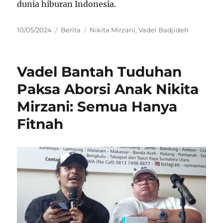
dunia hiburan Indonesia.
Posted
Categories
Tags
10/05/2024
Berita
Nikita Mirzani
,
Vadel Badjideh
on
Vadel Bantah Tuduhan
Paksa Aborsi Anak Nikita
Mirzani: Semua Hanya
Fitnah