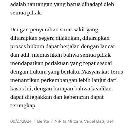
adalah tantangan yang harus dihadapi oleh
semua pihak.
Dengan penyerahan surat sakit yang
diharapkan segera dilakukan, diharapkan
proses hukum dapat berjalan dengan lancar
dan adil, memastikan bahwa semua pihak
mendapatkan perlakuan yang tepat sesuai
dengan hukum yang berlaku. Masyarakat terus
menantikan perkembangan lebih lanjut dari
kasus ini, dengan harapan bahwa keadilan
dapat ditegakkan dan kebenaran dapat
terungkap.
Posted
Categories
Tags
09/27/2024
Berita
Nikita Mirzani
,
Vadel Badjideh
on