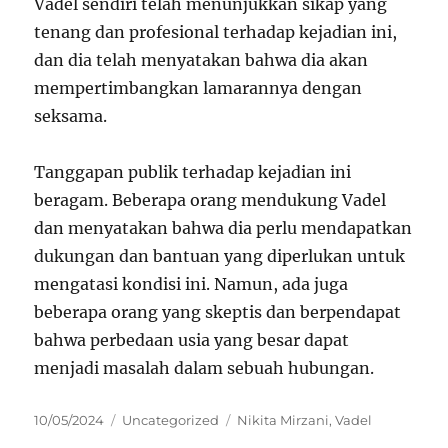
Vadel sendiri telah menunjukkan sikap yang
tenang dan profesional terhadap kejadian ini,
dan dia telah menyatakan bahwa dia akan
mempertimbangkan lamarannya dengan
seksama.
Tanggapan publik terhadap kejadian ini
beragam. Beberapa orang mendukung Vadel
dan menyatakan bahwa dia perlu mendapatkan
dukungan dan bantuan yang diperlukan untuk
mengatasi kondisi ini. Namun, ada juga
beberapa orang yang skeptis dan berpendapat
bahwa perbedaan usia yang besar dapat
menjadi masalah dalam sebuah hubungan.
Posted
Categories
Tags
10/05/2024
Uncategorized
Nikita Mirzani
,
Vadel
on