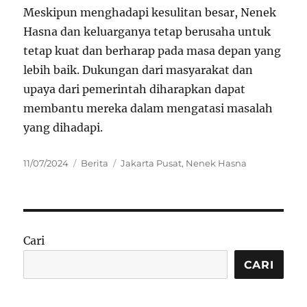
Meskipun menghadapi kesulitan besar, Nenek
Hasna dan keluarganya tetap berusaha untuk
tetap kuat dan berharap pada masa depan yang
lebih baik. Dukungan dari masyarakat dan
upaya dari pemerintah diharapkan dapat
membantu mereka dalam mengatasi masalah
yang dihadapi.
Posted
Categories
Tags
11/07/2024
Berita
Jakarta Pusat
,
Nenek Hasna
on
Cari
CARI