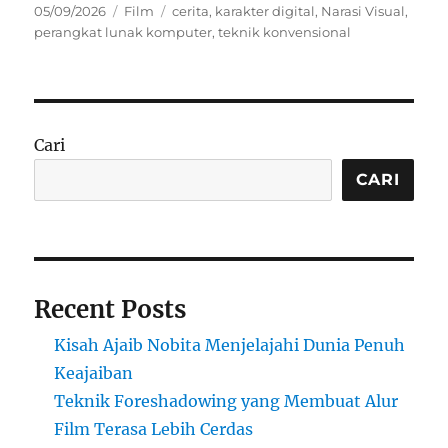
Posted
Categories
Tags
05/09/2026
Film
cerita
,
karakter digital
,
Narasi Visual
,
on
perangkat lunak komputer
,
teknik konvensional
Cari
CARI
Recent Posts
Kisah Ajaib Nobita Menjelajahi Dunia Penuh
Keajaiban
Teknik Foreshadowing yang Membuat Alur
Film Terasa Lebih Cerdas