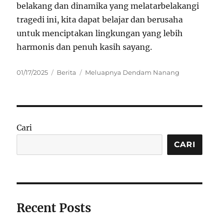
belakang dan dinamika yang melatarbelakangi
tragedi ini, kita dapat belajar dan berusaha
untuk menciptakan lingkungan yang lebih
harmonis dan penuh kasih sayang.
Posted
Categories
Tags
01/17/2025
Berita
Meluapnya Dendam Nanang
on
Cari
CARI
Recent Posts