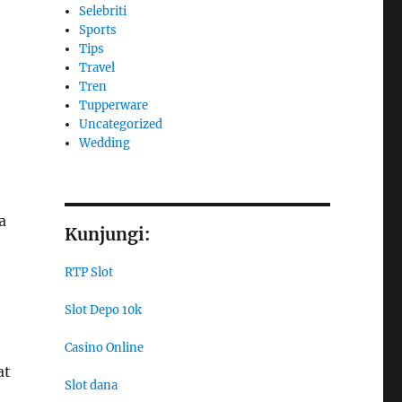
Selebriti
Sports
Tips
Travel
Tren
Tupperware
Uncategorized
Wedding
a
Kunjungi:
RTP Slot
Slot Depo 10k
Casino Online
at
Slot dana