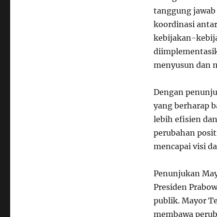
tanggung jawab 
koordinasi anta
kebijakan-kebij
diimplementasik
menyusun dan m
Dengan penunjuk
yang berharap b
lebih efisien d
perubahan posit
mencapai visi d
Penunjukan Mayo
Presiden Prabow
publik. Mayor T
membawa peruba