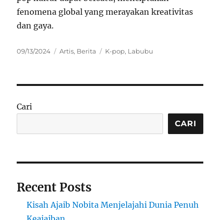
fenomena global yang merayakan kreativitas
dan gaya.
Posted
Categories
Tags
09/13/2024
Artis
,
Berita
K-pop
,
Labubu
on
Cari
CARI
Recent Posts
Kisah Ajaib Nobita Menjelajahi Dunia Penuh
Keajaiban