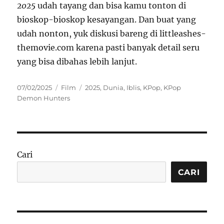
2025
udah tayang dan bisa kamu tonton di
bioskop-bioskop kesayangan. Dan buat yang
udah nonton, yuk diskusi bareng di littleashes-
themovie.com karena pasti banyak detail seru
yang bisa dibahas lebih lanjut.
Posted
Categories
Tags
07/02/2025
Film
2025
,
Dunia
,
Iblis
,
KPop
,
KPop
on
Demon Hunters
Cari
CARI