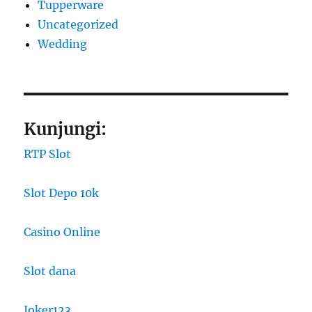
Tupperware
Uncategorized
Wedding
Kunjungi:
RTP Slot
Slot Depo 10k
Casino Online
Slot dana
Joker123