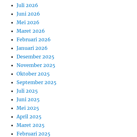
Juli 2026
Juni 2026
Mei 2026
Maret 2026
Februari 2026
Januari 2026
Desember 2025
November 2025
Oktober 2025
September 2025
Juli 2025
Juni 2025
Mei 2025
April 2025
Maret 2025
Februari 2025