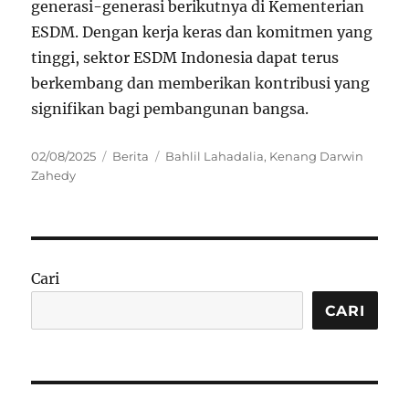
generasi-generasi berikutnya di Kementerian
ESDM. Dengan kerja keras dan komitmen yang
tinggi, sektor ESDM Indonesia dapat terus
berkembang dan memberikan kontribusi yang
signifikan bagi pembangunan bangsa.
Posted
Categories
Tags
02/08/2025
Berita
Bahlil Lahadalia
,
Kenang Darwin
on
Zahedy
Cari
CARI