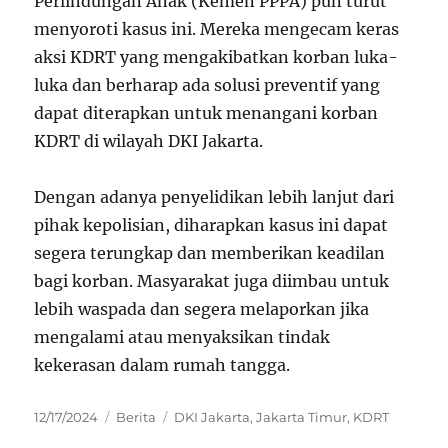
Perlindungan Anak (Kemen PPPA) pun turut
menyoroti kasus ini. Mereka mengecam keras
aksi KDRT yang mengakibatkan korban luka-
luka dan berharap ada solusi preventif yang
dapat diterapkan untuk menangani korban
KDRT di wilayah DKI Jakarta.
Dengan adanya penyelidikan lebih lanjut dari
pihak kepolisian, diharapkan kasus ini dapat
segera terungkap dan memberikan keadilan
bagi korban. Masyarakat juga diimbau untuk
lebih waspada dan segera melaporkan jika
mengalami atau menyaksikan tindak
kekerasan dalam rumah tangga.
Posted
Categories
Tags
12/17/2024
Berita
DKI Jakarta
,
Jakarta Timur
,
KDRT
on