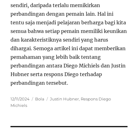
sendiri, daripada terlalu memikirkan
perbandingan dengan pemain lain. Hal ini
tentu saja menjadi pelajaran berharga bagi kita
semua bahwa setiap pemain memiliki keunikan
dan karakteristiknya sendiri yang harus
dihargai. Semoga artikel ini dapat memberikan
pemahaman yang lebih baik tentang
perbandingan antara Diego Michiels dan Justin
Hubner serta respons Diego terhadap
perbandingan tersebut.
Posted
Categories
Tags
12/11/2024
Bola
Justin Hubner
,
Respons Diego
on
Michiels