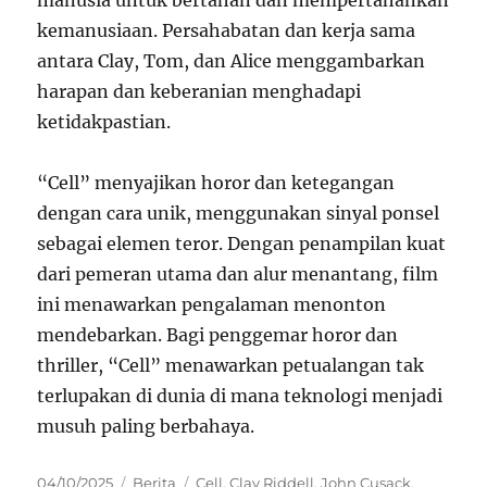
manusia untuk bertahan dan mempertahankan
kemanusiaan. Persahabatan dan kerja sama
antara Clay, Tom, dan Alice menggambarkan
harapan dan keberanian menghadapi
ketidakpastian.
“Cell” menyajikan horor dan ketegangan
dengan cara unik, menggunakan sinyal ponsel
sebagai elemen teror. Dengan penampilan kuat
dari pemeran utama dan alur menantang, film
ini menawarkan pengalaman menonton
mendebarkan. Bagi penggemar horor dan
thriller, “Cell” menawarkan petualangan tak
terlupakan di dunia di mana teknologi menjadi
musuh paling berbahaya.
Posted
Categories
Tags
04/10/2025
Berita
Cell
,
Clay Riddell
,
John Cusack
,