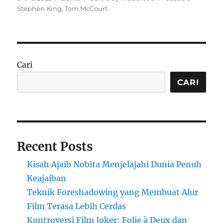
on
Stephen King
,
Tom McCourt
Cari
CARI
Recent Posts
Kisah Ajaib Nobita Menjelajahi Dunia Penuh
Keajaiban
Teknik Foreshadowing yang Membuat Alur
Film Terasa Lebih Cerdas
Kontroversi Film Joker: Folie à Deux dan