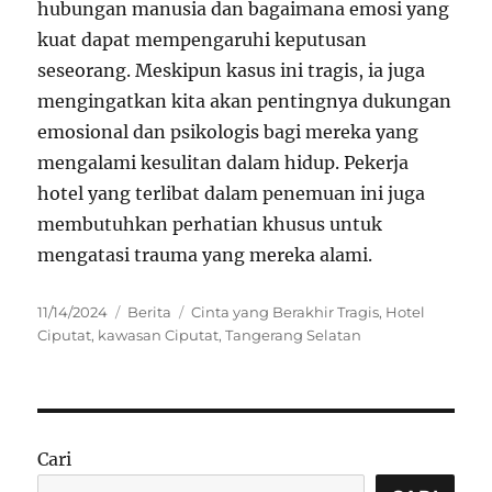
hubungan manusia dan bagaimana emosi yang
kuat dapat mempengaruhi keputusan
seseorang. Meskipun kasus ini tragis, ia juga
mengingatkan kita akan pentingnya dukungan
emosional dan psikologis bagi mereka yang
mengalami kesulitan dalam hidup. Pekerja
hotel yang terlibat dalam penemuan ini juga
membutuhkan perhatian khusus untuk
mengatasi trauma yang mereka alami.
Posted
Categories
Tags
11/14/2024
Berita
Cinta yang Berakhir Tragis
,
Hotel
on
Ciputat
,
kawasan Ciputat
,
Tangerang Selatan
Cari