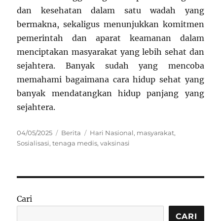
dan kesehatan dalam satu wadah yang
bermakna, sekaligus menunjukkan komitmen
pemerintah dan aparat keamanan dalam
menciptakan masyarakat yang lebih sehat dan
sejahtera. Banyak sudah yang mencoba
memahami bagaimana cara hidup sehat yang
banyak mendatangkan hidup panjang yang
sejahtera.
Posted
Categories
Tags
04/05/2025
Berita
Hari Nasional
,
masyarakat
,
on
Sosialisasi
,
tenaga medis
,
vaksinasi
Cari
CARI