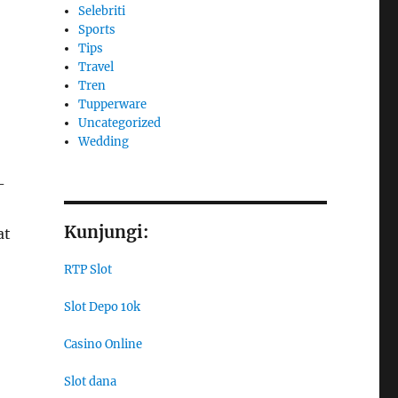
Selebriti
Sports
Tips
Travel
Tren
Tupperware
Uncategorized
Wedding
-
Kunjungi:
at
RTP Slot
Slot Depo 10k
Casino Online
Slot dana