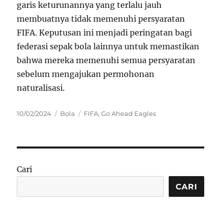
garis keturunannya yang terlalu jauh
membuatnya tidak memenuhi persyaratan
FIFA. Keputusan ini menjadi peringatan bagi
federasi sepak bola lainnya untuk memastikan
bahwa mereka memenuhi semua persyaratan
sebelum mengajukan permohonan
naturalisasi.
Posted
Categories
Tags
10/02/2024
Bola
FIFA
,
Go Ahead Eagles
on
Cari
CARI