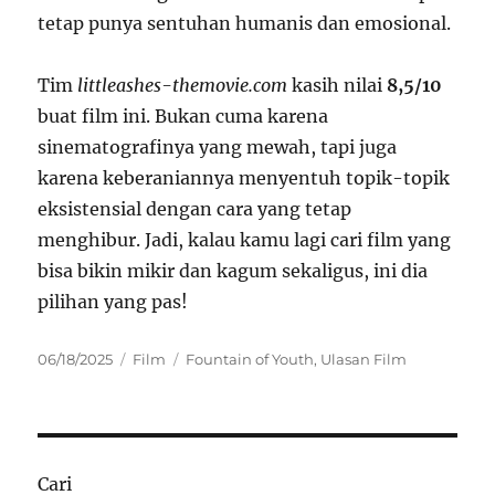
tetap punya sentuhan humanis dan emosional.
Tim
littleashes-themovie.com
kasih nilai
8,5/10
buat film ini. Bukan cuma karena
sinematografinya yang mewah, tapi juga
karena keberaniannya menyentuh topik-topik
eksistensial dengan cara yang tetap
menghibur. Jadi, kalau kamu lagi cari film yang
bisa bikin mikir dan kagum sekaligus, ini dia
pilihan yang pas!
Posted
Categories
Tags
06/18/2025
Film
Fountain of Youth
,
Ulasan Film
on
Cari