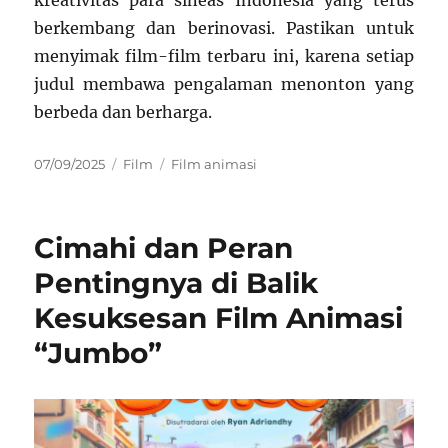
kreativitas para sineas Indonesia yang terus
berkembang dan berinovasi. Pastikan untuk
menyimak film-film terbaru ini, karena setiap
judul membawa pengalaman menonton yang
berbeda dan berharga.
Posted
Categories
Tags
07/09/2025
Film
Film animasi
on
Cimahi dan Peran
Pentingnya di Balik
Kesuksesan Film Animasi
“Jumbo”