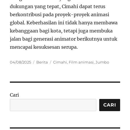
dukungan yang tepat, Cimahi dapat terus
berkontribusi pada proyek-proyek animasi
global. Keberhasilan ini tidak hanya membawa
kebanggaan bagi kota, tetapi juga membuka
jalan bagi generasi animator berikutnya untuk
mencapai kesuksesan serupa.
Posted
Categories
Tags
04/08/2025
Berita
Cimahi
,
Film animasi
,
Jumbo
on
Cari
CARI