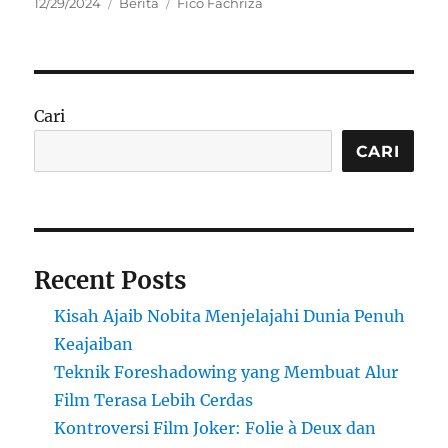
Posted
Categories
Tags
12/29/2024
Berita
Fico Fachriza
on
Cari
CARI
Recent Posts
Kisah Ajaib Nobita Menjelajahi Dunia Penuh
Keajaiban
Teknik Foreshadowing yang Membuat Alur
Film Terasa Lebih Cerdas
Kontroversi Film Joker: Folie à Deux dan