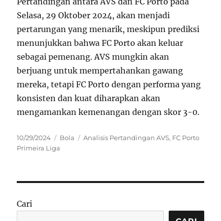
Pertandingan antara AVS dan FC Porto pada
Selasa, 29 Oktober 2024, akan menjadi
pertarungan yang menarik, meskipun prediksi
menunjukkan bahwa FC Porto akan keluar
sebagai pemenang. AVS mungkin akan
berjuang untuk mempertahankan gawang
mereka, tetapi FC Porto dengan performa yang
konsisten dan kuat diharapkan akan
mengamankan kemenangan dengan skor 3-0.
Posted
Categories
Tags
10/29/2024
Bola
Analisis Pertandingan AVS
,
FC Porto
on
Primeira Liga
Cari