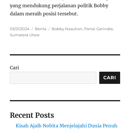
yang mendukung perjalanan politik Bobby
dalam meraih posisi tersebut.
Posted
Categories
Tags
05/21/2024
Berita
Bobby Nasution
,
Partai Gerindra
,
on
Sumatera Utara
Cari
CARI
Recent Posts
Kisah Ajaib Nobita Menjelajahi Dunia Penuh