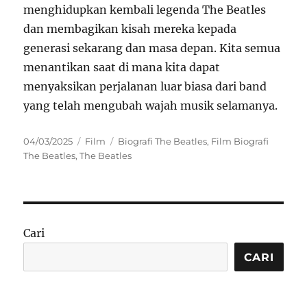
menghidupkan kembali legenda The Beatles
dan membagikan kisah mereka kepada
generasi sekarang dan masa depan. Kita semua
menantikan saat di mana kita dapat
menyaksikan perjalanan luar biasa dari band
yang telah mengubah wajah musik selamanya.
Posted
Categories
Tags
04/03/2025
Film
Biografi The Beatles
,
Film Biografi
on
The Beatles
,
The Beatles
Cari
CARI