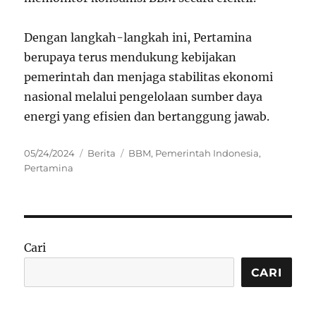
Dengan langkah-langkah ini, Pertamina
berupaya terus mendukung kebijakan
pemerintah dan menjaga stabilitas ekonomi
nasional melalui pengelolaan sumber daya
energi yang efisien dan bertanggung jawab.
Posted
Categories
Tags
05/24/2024
Berita
BBM
,
Pemerintah Indonesia
,
on
Pertamina
Cari
CARI