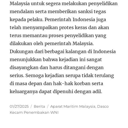
Malaysia untuk segera melakukan penyelidikan
mendalam serta memberikan sanksi tegas
kepada pelaku. Pemerintah Indonesia juga
telah menyampaikan protes keras dan akan
terus memantau proses penyelidikan yang
dilakukan oleh pemerintah Malaysia.
Dukungan dari berbagai kalangan di Indonesia
menunjukkan bahwa kejadian ini sangat
disayangkan dan harus ditangani dengan
serius. Semoga kejadian serupa tidak terulang
di masa depan dan hak-hak korban serta
keluarganya dapat dipenuhi dengan adil.
Posted
Categories
Tags
01/27/2025
Berita
Aparat Maritim Malaysia
,
Dasco
on
Kecam Penembakan WNI