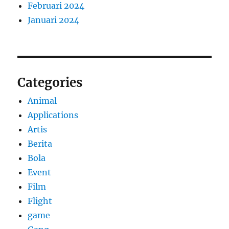
Februari 2024
Januari 2024
Categories
Animal
Applications
Artis
Berita
Bola
Event
Film
Flight
game