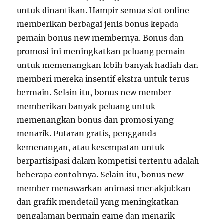
untuk dinantikan. Hampir semua slot online
memberikan berbagai jenis bonus kepada
pemain bonus new membernya. Bonus dan
promosi ini meningkatkan peluang pemain
untuk memenangkan lebih banyak hadiah dan
memberi mereka insentif ekstra untuk terus
bermain. Selain itu, bonus new member
memberikan banyak peluang untuk
memenangkan bonus dan promosi yang
menarik. Putaran gratis, pengganda
kemenangan, atau kesempatan untuk
berpartisipasi dalam kompetisi tertentu adalah
beberapa contohnya. Selain itu, bonus new
member menawarkan animasi menakjubkan
dan grafik mendetail yang meningkatkan
pengalaman bermain game dan menarik