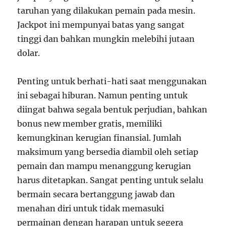
taruhan yang dilakukan pemain pada mesin.
Jackpot ini mempunyai batas yang sangat
tinggi dan bahkan mungkin melebihi jutaan
dolar.
Penting untuk berhati-hati saat menggunakan
ini sebagai hiburan. Namun penting untuk
diingat bahwa segala bentuk perjudian, bahkan
bonus new member gratis, memiliki
kemungkinan kerugian finansial. Jumlah
maksimum yang bersedia diambil oleh setiap
pemain dan mampu menanggung kerugian
harus ditetapkan. Sangat penting untuk selalu
bermain secara bertanggung jawab dan
menahan diri untuk tidak memasuki
permainan dengan harapan untuk segera