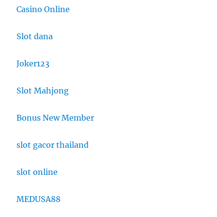
Casino Online
Slot dana
Joker123
Slot Mahjong
Bonus New Member
slot gacor thailand
slot online
MEDUSA88