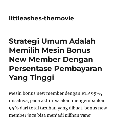
littleashes-themovie
Strategi Umum Adalah
Memilih Mesin Bonus
New Member Dengan
Persentase Pembayaran
Yang Tinggi
Mesin bonus new member dengan RTP 95%,
misalnya, pada akhirnya akan mengembalikan
95% dari total taruhan yang dibuat. bonus new
member juga bisa menjadi pilihan yang