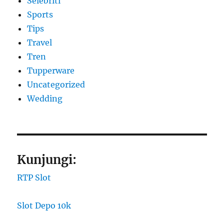
Selebriti
Sports
Tips
Travel
Tren
Tupperware
Uncategorized
Wedding
Kunjungi:
RTP Slot
Slot Depo 10k