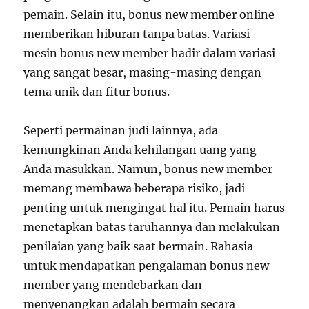
pemain. Selain itu, bonus new member online
memberikan hiburan tanpa batas. Variasi
mesin bonus new member hadir dalam variasi
yang sangat besar, masing-masing dengan
tema unik dan fitur bonus.
Seperti permainan judi lainnya, ada
kemungkinan Anda kehilangan uang yang
Anda masukkan. Namun, bonus new member
memang membawa beberapa risiko, jadi
penting untuk mengingat hal itu. Pemain harus
menetapkan batas taruhannya dan melakukan
penilaian yang baik saat bermain. Rahasia
untuk mendapatkan pengalaman bonus new
member yang mendebarkan dan
menyenangkan adalah bermain secara