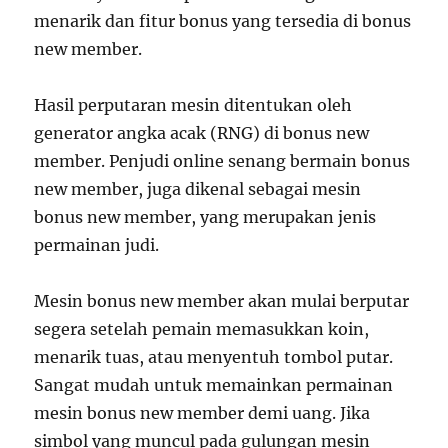
menarik dan fitur bonus yang tersedia di bonus
new member.
Hasil perputaran mesin ditentukan oleh
generator angka acak (RNG) di bonus new
member. Penjudi online senang bermain bonus
new member, juga dikenal sebagai mesin
bonus new member, yang merupakan jenis
permainan judi.
Mesin bonus new member akan mulai berputar
segera setelah pemain memasukkan koin,
menarik tuas, atau menyentuh tombol putar.
Sangat mudah untuk memainkan permainan
mesin bonus new member demi uang. Jika
simbol yang muncul pada gulungan mesin