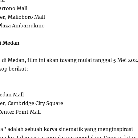
artono Mall
r, Malioboro Mall
 Plaza Ambarrukmo
di Medan
di Medan, film ini akan tayang mulai tanggal 5 Mei 202
kop berikut:
edan Mall
r, Cambridge City Square
Center Point Mall
la” adalah sebuah karya sinematik yang menginspirasi
ang kuat dan pesan moral yang mendalam. Dengan latar