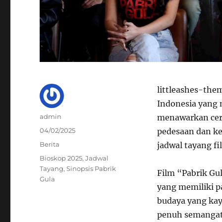
littleashes-the
Indonesia yang 
Author
admin
menawarkan ceri
Posted
04/02/2025
pedesaan dan ke
on
Categories
Berita
jadwal tayang fi
Tags
Bioskop 2025
,
Jadwal
Tayang
,
Sinopsis Pabrik
Film “Pabrik Gu
Gula
yang memiliki pa
budaya yang kay
penuh semangat.