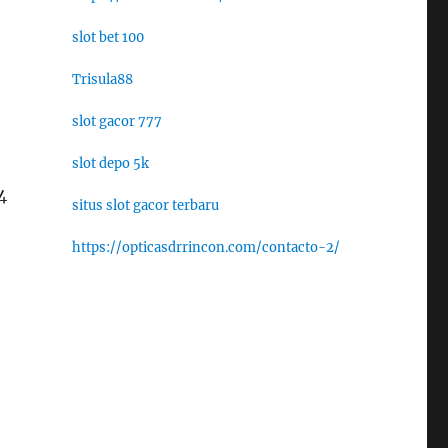
slot bet 100
Trisula88
slot gacor 777
slot depo 5k
4
situs slot gacor terbaru
https://opticasdrrincon.com/contacto-2/