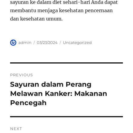
sayuran ke dalam diet sehari-hari Anda dapat
membantu menjaga kesehatan pencernaan
dan kesehatan umum.
Author
Posted
Categories
admin
03/23/2024
Uncategorized
on
Navigasi
PREVIOUS
pos
Sayuran dalam Perang
Previous
post:
Melawan Kanker: Makanan
Pencegah
NEXT