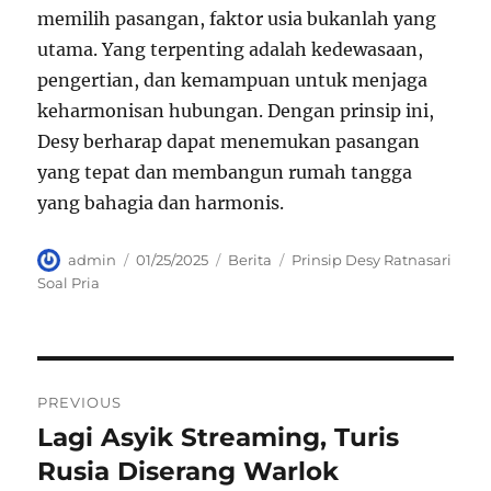
memilih pasangan, faktor usia bukanlah yang
utama. Yang terpenting adalah kedewasaan,
pengertian, dan kemampuan untuk menjaga
keharmonisan hubungan. Dengan prinsip ini,
Desy berharap dapat menemukan pasangan
yang tepat dan membangun rumah tangga
yang bahagia dan harmonis.
Author
Posted
Categories
Tags
admin
01/25/2025
Berita
Prinsip Desy Ratnasari
on
Soal Pria
Navigasi
PREVIOUS
pos
Lagi Asyik Streaming, Turis
Previous
post:
Rusia Diserang Warlok