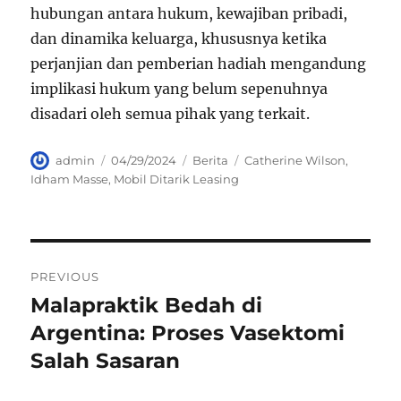
hubungan antara hukum, kewajiban pribadi,
dan dinamika keluarga, khususnya ketika
perjanjian dan pemberian hadiah mengandung
implikasi hukum yang belum sepenuhnya
disadari oleh semua pihak yang terkait.
Author
Posted
Categories
Tags
admin
04/29/2024
Berita
Catherine Wilson
,
on
Idham Masse
,
Mobil Ditarik Leasing
Navigasi
PREVIOUS
pos
Malapraktik Bedah di
Previous
post:
Argentina: Proses Vasektomi
Salah Sasaran