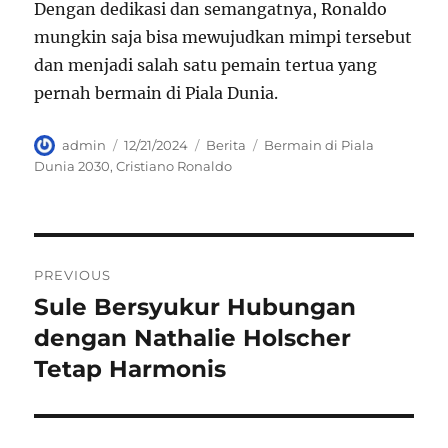
Dengan dedikasi dan semangatnya, Ronaldo
mungkin saja bisa mewujudkan mimpi tersebut
dan menjadi salah satu pemain tertua yang
pernah bermain di Piala Dunia.
Author
Posted
Categories
Tags
admin
12/21/2024
Berita
Bermain di Piala
on
Dunia 2030
,
Cristiano Ronaldo
Navigasi
PREVIOUS
pos
Sule Bersyukur Hubungan
Previous
post:
dengan Nathalie Holscher
Tetap Harmonis