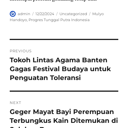
Author
Posted
Categories
Tags
admin
12/22/2024
Uncategorized
Mulyo
on
Handoyo
,
Progres Tunggal Putra Indonesia
Navigasi
PREVIOUS
pos
Tokoh Lintas Agama Banten
Previous
post:
Gagas Festival Budaya untuk
Penguatan Toleransi
NEXT
Geger Mayat Bayi Perempuan
Next
post:
Terbungkus Kain Ditemukan di