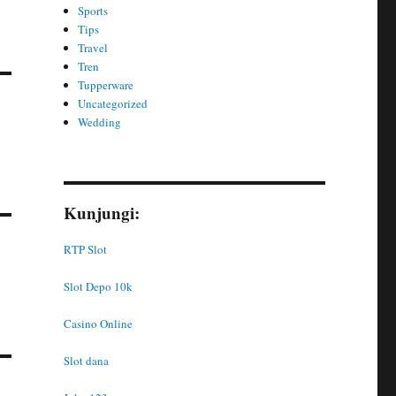
Sports
Tips
Travel
Tren
Tupperware
Uncategorized
Wedding
Kunjungi:
RTP Slot
n
Slot Depo 10k
Casino Online
Slot dana