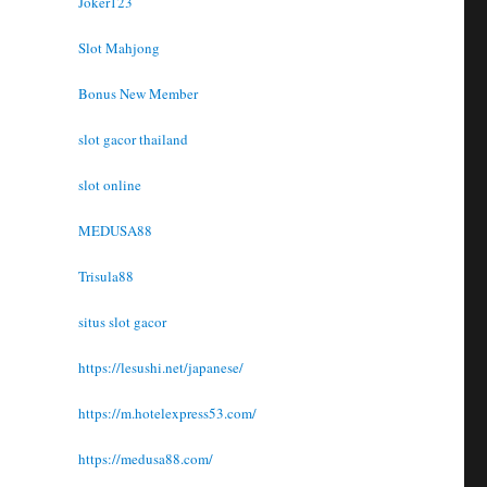
Joker123
Slot Mahjong
Bonus New Member
slot gacor thailand
slot online
MEDUSA88
Trisula88
situs slot gacor
https://lesushi.net/japanese/
https://m.hotelexpress53.com/
https://medusa88.com/