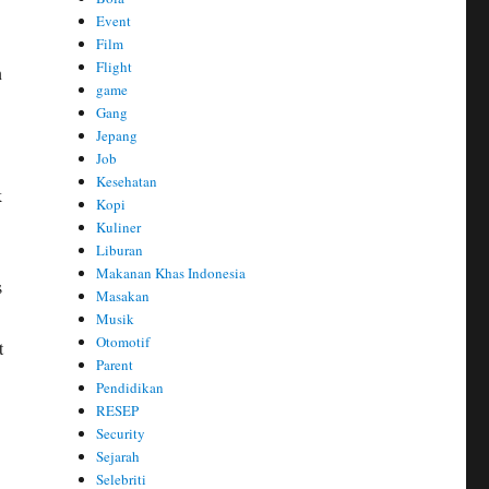
Event
Film
Flight
n
game
Gang
Jepang
Job
Kesehatan
k
Kopi
Kuliner
Liburan
Makanan Khas Indonesia
s
Masakan
Musik
Otomotif
t
Parent
Pendidikan
RESEP
Security
Sejarah
Selebriti