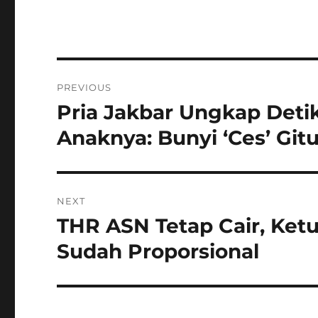
Navigasi
PREVIOUS
pos
Pria Jakbar Ungkap Detik
Previous
post:
Anaknya: Bunyi ‘Ces’ Git
NEXT
THR ASN Tetap Cair, Ketu
Next
post:
Sudah Proporsional