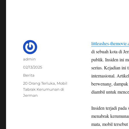
littleashes-themovie
di sebuah kota di J
Author
publik. Insiden ini 
admin
Posted
serius. Kejadian ini
02/13/2025
on
Categories
internasional. Artike
Berita
Tags
berwenang, dampak t
20 Orang Terluka
,
Mobil
Tabrak Kerumunan di
diambil untuk mence
Jerman
Insiden terjadi pada 
menabrak kerumunan 
mata, mobil tersebu