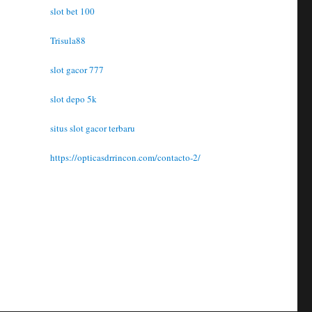
slot bet 100
Trisula88
slot gacor 777
slot depo 5k
situs slot gacor terbaru
https://opticasdrrincon.com/contacto-2/