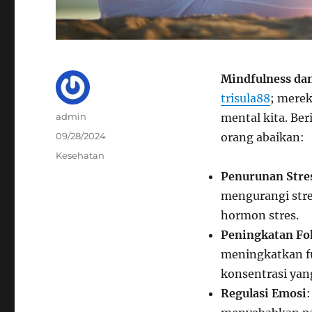
Mindfulness da
trisula88
; mere
Author
admin
mental kita. Be
Posted
09/28/2024
orang abaikan:
on
Categories
Kesehatan
Penurunan Stre
mengurangi stre
hormon stres.
Peningkatan Fo
meningkatkan fu
konsentrasi yang
Regulasi Emosi