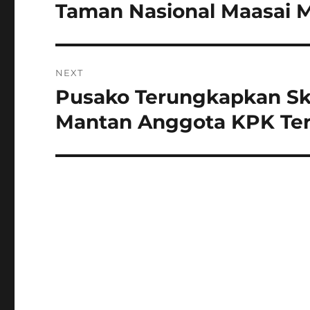
post:
Taman Nasional Maasai 
NEXT
Pusako Terungkapkan Sk
Next
post:
Mantan Anggota KPK Terl