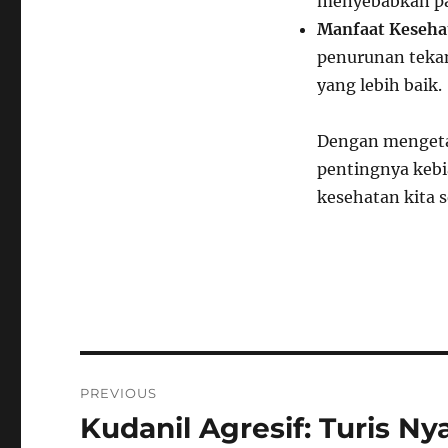
menyebabkan pa
Manfaat Kesehat
penurunan tekan
yang lebih baik.
Dengan mengetah
pentingnya keb
kesehatan kita 
Navigasi
PREVIOUS
pos
Kudanil Agresif: Turis N
Previous