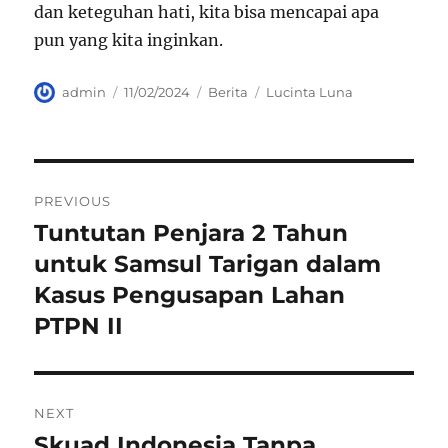
dan keteguhan hati, kita bisa mencapai apa
pun yang kita inginkan.
Author
Posted
Categories
Tags
admin
11/02/2024
Berita
Lucinta Luna
on
Navigasi
PREVIOUS
pos
Tuntutan Penjara 2 Tahun
Previous
post:
untuk Samsul Tarigan dalam
Kasus Pengusapan Lahan
PTPN II
NEXT
Skuad Indonesia Tanpa
Next