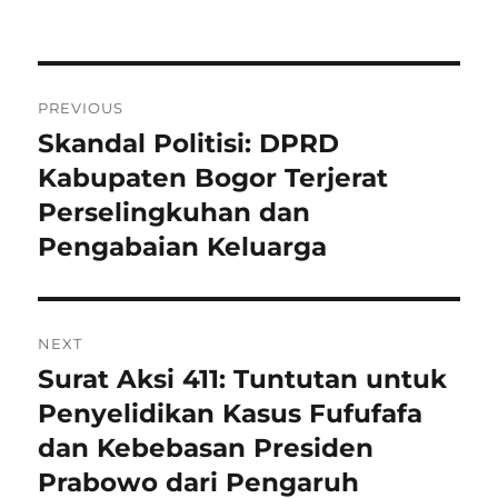
Navigasi
PREVIOUS
pos
Skandal Politisi: DPRD
Previous
post:
Kabupaten Bogor Terjerat
Perselingkuhan dan
Pengabaian Keluarga
NEXT
Surat Aksi 411: Tuntutan untuk
Next
post:
Penyelidikan Kasus Fufufafa
dan Kebebasan Presiden
Prabowo dari Pengaruh