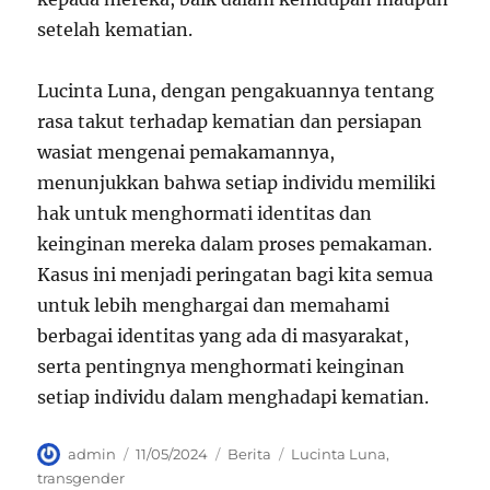
setelah kematian.
Lucinta Luna, dengan pengakuannya tentang
rasa takut terhadap kematian dan persiapan
wasiat mengenai pemakamannya,
menunjukkan bahwa setiap individu memiliki
hak untuk menghormati identitas dan
keinginan mereka dalam proses pemakaman.
Kasus ini menjadi peringatan bagi kita semua
untuk lebih menghargai dan memahami
berbagai identitas yang ada di masyarakat,
serta pentingnya menghormati keinginan
setiap individu dalam menghadapi kematian.
Author
Posted
Categories
Tags
admin
11/05/2024
Berita
Lucinta Luna
,
on
transgender